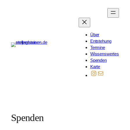
Zum
Inhalt
springen
Über
Entstehung
Termine
Wissenswertes
Spenden
Karte
Instagram
Mail
Spenden